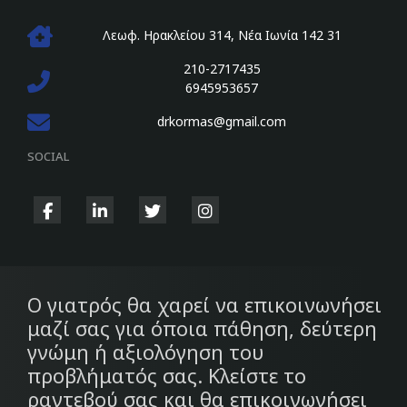
Λεωφ. Ηρακλείου 314, Νέα Ιωνία 142 31
210-2717435
6945953657
drkormas@gmail.com
SOCIAL
fab
fab
fab
fab
fa-
fa-
fa-
fa-
facebook-
linkedin-
twitter
instagram
f
in
Ο γιατρός θα χαρεί να επικοινωνήσει
μαζί σας για όποια πάθηση, δεύτερη
γνώμη ή αξιολόγηση του
προβλήματός σας. Κλείστε το
ραντεβού σας και θα επικοινωνήσει