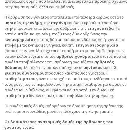
ανατομικής δομής που διαθέτει είναι εξαιρετικά επιρρεπής όχι μόνο
σε τραυματισμούς, αλλά και σε φθορές.
Η άρθρωση του γόνατος αποτελείται από τέσσερα κυρίως οστά το
μηριαίο
, την
κνήμη
, την
περόνη
και ένα μικρό πλατύ οστάριο
στην μπροστινή επιφάνεια της άρθρωσης την
επιγονατίδα
. Τα
οστά αυτά δημιουργούν μεταξύ τους δύο αρθρώσεις την
κνημομηριαία
(με τους δύο μηριαίους κονδύλους να έρχονται σε
επαφή με τις κνημιαίες γλήνες), και την
επιγονατιδομηριαία
(όπου η επιγονατίδα έρχεται σε επαφή με το μηριαίο). Τα άκρα των
οστών καλύπτονται από τον
αρθρικό χόνδρο
, ενώ ο ιστός που τα
συνδέει περιβάλλοντας την άρθρωση ονομάζεται
αρθρικός
θύλακος
. Μεταξύ των οστών υπάρχουν οι
μηνίσκοι
και οι
2
χιαστοί σύνδεσμοι
(πρόσθιος και οπίσθιος χιαστός). Η
σταθερότητα του γόνατος ενισχύεται από τους συνδέσμους και από
τους μύες που το περιβάλλουν. Την στατική σταθερότητα δίνουν οι
σύνδεσμοι, ο θύλακος, οι μηνίσκοι και τα οστά. Την δυναμική
σταθερότητα δίνουν οι μύες που περιβάλλουν την άρθρωση.
Οι συνδεσμικές δομές καθορίζουν τα όρια κίνησης της άρθρωσης
ενώ οι μυοτενοντώδεις μονάδες ελέγχουν την κίνηση αυτής.
Οι βασικότερες ανατομικές δομές της άρθρωσης του
γόνατος είναι: