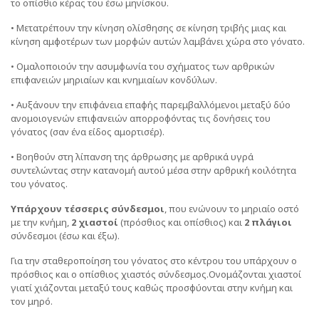
το οπίσθιο κέρας του έσω μηνίσκου.
• Μετατρέπουν την κίνηση ολίσθησης σε κίνηση τριβής μιας και
κίνηση αμφοτέρων των μορφών αυτών λαμβάνει χώρα στο γόνατο.
• Ομαλοποιούν την ασυμφωνία του σχήματος των αρθρικών
επιφανειών μηριαίων και κνημιαίων κονδύλων.
• Αυξάνουν την επιφάνεια επαφής παρεμβαλλόμενοι μεταξύ δύο
ανομοιογενών επιφανειών απορροφόντας τις δονήσεις του
γόνατος (σαν ένα είδος αμορτισέρ).
• Βοηθούν στη λίπανση της άρθρωσης με αρθρικά υγρά
συντελώντας στην κατανομή αυτού μέσα στην αρθρική κοιλότητα
του γόνατος.
Υπάρχουν τέσσερις σύνδεσμοι
, που ενώνουν το μηριαίο οστό
με την κνήμη,
2 χιαστοί
(πρόσθιος και οπίσθιος) και
2 πλάγιοι
σύνδεσμοι (έσω και έξω).
Για την σταθεροποίηση του γόνατος στο κέντρου του υπάρχουν ο
πρόσθιος και ο οπίσθιος χιαστός σύνδεσμος.Ονομάζονται χιαστοί
γιατί χιάζονται μεταξύ τους καθώς προσφύονται στην κνήμη και
τον μηρό.