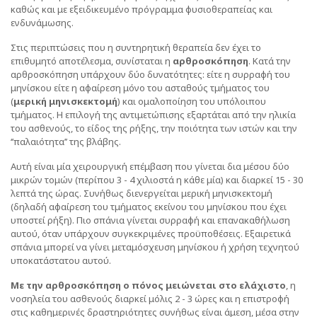
καθώς και με εξειδικευμένο πρόγραμμα φυσιοθεραπείας και
ενδυνάμωσης.
Στις περιπτώσεις που η συντηρητική θεραπεία δεν έχει το
επιθυμητό αποτέλεσμα, συνίσταται η
αρθροσκόπηση
. Κατά την
αρθροσκόπηση υπάρχουν δύο δυνατότητες: είτε η συρραφή του
μηνίσκου είτε η αφαίρεση μόνο του ασταθούς τμήματος του
(
μερική μηνισκεκτομή
) και ομαλοποίηση του υπόλοιπου
τμήματος. Η επιλογή της αντιμετώπισης εξαρτάται από την ηλικία
του ασθενούς, το είδος της ρήξης, την ποιότητα των ιστών και την
‘’παλαιότητα’’ της βλάβης.
Αυτή είναι μία χειρουργική επέμβαση που γίνεται δια μέσου δύο
μικρών τομών (περίπου 3 - 4 χιλιοστά η κάθε μία) και διαρκεί 15 - 30
λεπτά της ώρας. Συνήθως διενεργείται μερική μηνισκεκτομή
(δηλαδή αφαίρεση του τμήματος εκείνου του μηνίσκου που έχει
υποστεί ρήξη). Πιο σπάνια γίνεται συρραφή και επανακαθήλωση
αυτού, όταν υπάρχουν συγκεκριμένες προϋποθέσεις. Εξαιρετικά
σπάνια μπορεί να γίνει μεταμόσχευση μηνίσκου ή χρήση τεχνητού
υποκατάστατου αυτού.
Με την αρθροσκόπηση ο πόνος μειώνεται στο ελάχιστο
, η
νοσηλεία του ασθενούς διαρκεί μόλις 2 - 3 ώρες και η επιστροφή
στις καθημερινές δραστηριότητες συνήθως είναι άμεση, μέσα στην