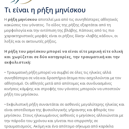
Τι είναι η ρήξη μηνίσκου
Η
ρήξη μηνίσκου
αποτελεί μια από τις συνηθέστερες αθλητικές
κακώσεις του γόνατος. Το είδος της ρήξης εξαρτάται από τη
μορφολογία και την εντόπιση της βλάβης. Κάποιες από τις πιο
χαρακτηριστικές μορφές είναι οι ρήξεις δίκην «λαβής κάδου», οι
λοξές και οι ακτινωτές ρήξεις.
Η ρήξη του μηνίσκου μπορεί να είναι είτε μερική είτε ολική
και χωρίζεται σε δύο κατηγορίες, την τραυματική και την
εκφυλιστική:
• Τραυματική ρήξη μπορεί να συμβεί σε όλες τις ηλικίες αλλά
συνηθέστερα σε νέα και δραστήρια άτομα που ασχολούνται με τον
αθλητισμό. Οι αθλητές μετά από απότομες και συνδυασμένες
κινήσεις κάμψης και στροφής του γόνατος μπορούν να υποστούν
ρήξη του μηνίσκου.
• Εκφυλιστική ρήξη συναντάται σε ασθενείς μεγαλύτερης ηλικίας και
είναι αποτέλεσμα της φυσιολογικής γήρανσης και φθοράς του
μηνίσκου. Στους ηλικιωμένους ασθενείς ο μηνίσκος αλλοιώνεται με
την πάροδο του χρόνου και γίνεται πιο επιρρεπής σε
τραυματισμούς. Ακόμη και ένα απότομο σήκωμα από καρέκλα