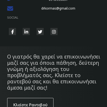
drkormas@gmail.com
SOCIAL
fab
fab
fab
fab
fa-
fa-
fa-
fa-
facebook-
linkedin-
twitter
instagram
f
in
Ο γιατρός θα χαρεί να επικοινωνήσει
μαζί σας για όποια πάθηση, δεύτερη
γνώμη ή αξιολόγηση του
προβλήματός σας. Κλείστε το
ραντεβού σας και θα επικοινωνήσει
άμεσα μαζί σας!
Κλείστε Ραντεβού