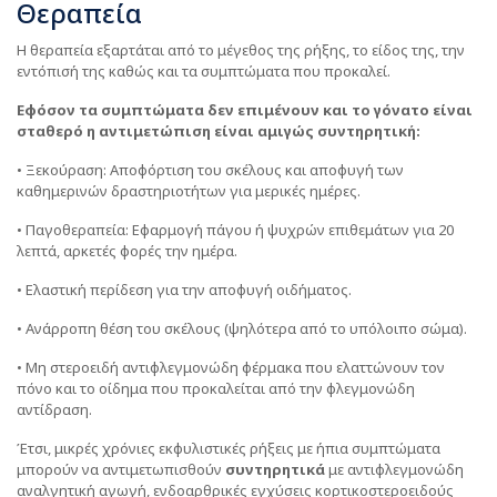
Θεραπεία
Η θεραπεία εξαρτάται από το μέγεθος της ρήξης, το είδος της, την
εντόπισή της καθώς και τα συμπτώματα που προκαλεί.
Εφόσον τα συμπτώματα δεν επιμένουν και το γόνατο είναι
σταθερό η αντιμετώπιση είναι αμιγώς συντηρητική:
• Ξεκούραση: Αποφόρτιση του σκέλους και αποφυγή των
καθημερινών δραστηριοτήτων για μερικές ημέρες.
• Παγοθεραπεία: Εφαρμογή πάγου ή ψυχρών επιθεμάτων για 20
λεπτά, αρκετές φορές την ημέρα.
• Ελαστική περίδεση για την αποφυγή οιδήματος.
• Ανάρροπη θέση του σκέλους (ψηλότερα από το υπόλοιπο σώμα).
• Μη στεροειδή αντιφλεγμονώδη φέρμακα που ελαττώνουν τον
πόνο και το οίδημα που προκαλείται από την φλεγμονώδη
αντίδραση.
Έτσι, μικρές χρόνιες εκφυλιστικές ρήξεις με ήπια συμπτώματα
μπορούν να αντιμετωπισθούν
συντηρητικά
με αντιφλεγμονώδη
αναλγητική αγωγή, ενδοαρθρικές εγχύσεις κορτικοστεροειδούς