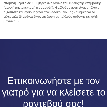
επόμενη μέρα ή σε 2 - 3 μέρες αναλόγως του είδους της επέμβασης
(μερική μηνισκεκτομή ή συρραφή). Η μέθοδος αυτή είναι απόλυτα
αξιόπιστη και εφαρμόζεται στο νοσοκομείο μας καθημερινά τα
τελευταία 25 χρόνια δίνοντας λύση σε πολλούς ασθενής με «ρήξη
μηνίσκου».
Επικοινωνήστε με τον
γιατρό για να κλείσετε το
ραντεβού σας!