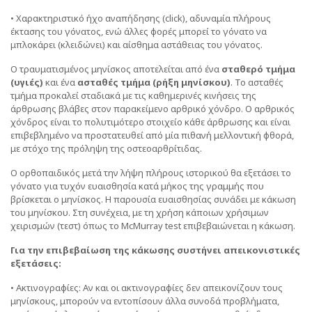
• Χαρακτηριστικό ήχο αναπήδησης (click), αδυναμία πλήρους
έκτασης του γόνατος, ενώ άλλες φορές μπορεί το γόνατο να
μπλοκάρει (κλειδώνει) και αίσθημα αστάθειας του γόνατος.
Ο τραυματισμένος μηνίσκος αποτελείται από ένα
σταθερό τμήμα
(υγιές)
και ένα
ασταθές τμήμα (ρήξη μηνίσκου)
. Το ασταθές
τμήμα προκαλεί σταδιακά με τις καθημερινές κινήσεις της
άρθρωσης βλάβες στον παρακείμενο αρθρικό χόνδρο. Ο αρθρικός
χόνδρος είναι το πολυτιμότερο στοιχείο κάθε άρθρωσης και είναι
επιβεβλημένο να προστατευθεί από μία πιθανή μελλοντική φθορά,
με στόχο της πρόληψη της οστεοαρθρίτιδας.
Ο ορθοπαιδικός μετά την λήψη πλήρους ιστορικού θα εξετάσει το
γόνατο για τυχόν ευαισθησία κατά μήκος της γραμμής που
βρίσκεται ο μηνίσκος. Η παρουσία ευαισθησίας συνάδει με κάκωση
του μηνίσκου. Στη συνέχεια, με τη χρήση κάποιων χρήσιμων
χειρισμών (τεστ) όπως το McMurray test επιβεβαιώνεται η κάκωση.
Για την επιβεβαίωση της κάκωσης συστήνει απεικονιστικές
εξετάσεις:
• Ακτινογραφίες: Αν και οι ακτινογραφίες δεν απεικονίζουν τους
μηνίσκους, μπορούν να εντοπίσουν άλλα συνοδά προβλήματα,