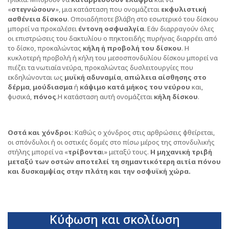
«
στεγνώσουν
», μια κατάσταση που ονομάζεται
εκφυλιστική
ασθένεια δίσκου
. Οποιαδήποτε βλάβη στο εσωτερικό του δίσκου
μπορεί να προκαλέσει
έντονη οσφυαλγία
. Εάν διαρραγούν όλες
οι επιστρώσεις του δακτυλίου ο πηκτοειδής πυρήνας διαρρέει από
το δίσκο, προκαλώντας
κήλη ή προβολή του δίσκου
. Η
κυκλοτερή προβολή ή κήλη του μεσοσπονδυλίου δίσκου μπορεί να
πιέζει τα νωτιαία νεύρα, προκαλώντας δυσλειτουργίες που
εκδηλώνονται ως
μυϊκή αδυναμία
,
απώλεια αίσθησης στο
δέρμα
,
μούδιασμα
ή
κάψιμο κατά μήκος του νεύρου
και,
φυσικά,
πόνος
.Η κατάσταση αυτή ονομάζεται
κήλη δίσκου
.
Οστά και χόνδροι
: Καθώς ο χόνδρος στις αρθρώσεις φθείρεται,
οι σπόνδυλοι ή οι οστικές δομές στο πίσω μέρος της σπονδυλικής
στήλης μπορεί να «
τρίβοντα
ι» μεταξύ τους.
Η μηχανική τριβή
μεταξύ των οστών αποτελεί τη σημαντικότερη αιτία πόνου
και δυσκαμψίας στην πλάτη και την οσφυϊκή χώρα.
Κύφωση και σκολίωση