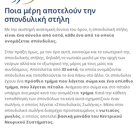
Ποια μέρη αποτελούν την
σπονδυλική στήλη
Με την αυστηρή ανατομική έννοια του όρου, η σπονδυλική στήλη
είναι ένα σύνολο από οστά, κάθε ένα από τα οποία
ονομάζεται σπόνδυλος.
Στην πράξη όμως, με τον όρο αυτό, εννοούμε και το εσωτερικό της
σπονδυλικής στήλης, δηλαδή το νωτιαίο μυελό με την αρχή των
νεύρων αλλά και το εξωτερικό της μέρος με τους μύες και
συνδέσμους. Αποτελείται από
33 οστά
, τα οποία ονομάζονται
σπόνδυλοι και τοποθετούνται το ένα πάνω στο άλλο. Οι σπόνδυλοι
έχουν ένα
πρόσθιο τμήμα που λέγεται σώμα και ένα οπίσθιο
τμήμα, που λέγεται πέταλο
. Ανάμεσα στο σώμα και στο πέταλο
υπάρχει ένα μικρό κενό του ονομάζεται
τρήμα
. Κατά την κάθετη
τοποθέτηση των σπονδύλων τα κενά αυτά σχηματίζουν έναν
σωλήνα, ο οποίος λέγεται «Σπονδυλικός Σωλήνας». Μέσα στον
σπονδυλικό σωλήνα διατρέχει προστατευμένος ο
νωτιαίος
μυελός
, ο οποίος αποτελεί
βασική μονάδα του Κεντρικού
Νευρικού Συστήματος.