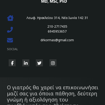
Λεωφ. Ηρακλείου 314, Νέα Ιωνία 142 31
210-2717435
6945953657
drkormas@gmail.com
SOCIAL
fab
fab
fab
fab
fa-
fa-
fa-
fa-
facebook-
linkedin-
twitter
instagram
f
in
Ο γιατρός θα χαρεί να επικοινωνήσει
μαζί σας για όποια πάθηση, δεύτερη
γνώμη ή αξιολόγηση του