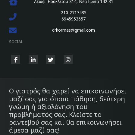
Λεωφ. Ηρακλείου 314, Νέα Ιωνία 142 31
210-2717435
6945953657
drkormas@gmail.com
SOCIAL
fab
fab
fab
fab
fa-
fa-
fa-
fa-
facebook-
linkedin-
twitter
instagram
f
in
Ο γιατρός θα χαρεί να επικοινωνήσει
μαζί σας για όποια πάθηση, δεύτερη
γνώμη ή αξιολόγηση του
προβλήματός σας. Κλείστε το
ραντεβού σας και θα επικοινωνήσει
άμεσα μαζί σας!