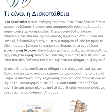
Τι είναι η Δισκοπάθεια
Η
δισκοπάθεια
είναι πάθηση που προκύπτει όταν ένας από τους
μεσοσπονδύλιους δίσκους που απορροφούν τους κραδασμούς
παρεκτοπίζεται και προεξέχει. Οι μεσοσπονδύλιοι δίσκοι
αποτελούνται από ένα ισχυρό, ινώδες εξωτερικό στρώμα και ένα
μαλακό, ζελατινώδη πυρήνα. Όταν ο πυρήνας εξωθείται προς τα
έξω, παραμορφώνεται το σχήμα του δίσκου. Αυτό ονομάζεται
πρόπτωση δίσκου
. Όταν διαρρηγνύεται το εξωτερικό περίβλημα,
σχηματίζεται
κήλη
στον δίσκο. Και στις δύο αυτές περιπτώσεις, οι
ιστοί που περιβάλλουν τον δίσκο υφίστανται οίδημα και φλεγμονή.
Οι ιστοί όπου εντοπίζεται το οίδημα και η φλεγμονή, μαζί με τον
δίσκο, ενδέχεται να πιέζουν κάποιο νωτιαίο νεύρο (π.χ το ισχιακό
νεύρο με αποτέλεσμα την ισχιαλγία), προξενώντας πόνο σε όλο το
μήκος του συγκεκριμένου νεύρου. Η δισκοπάθεια προσβάλλει
συνηθέστερα άτομα ηλικίας από 25 έως 45 ετών και είναι ελαφρώς
συχνότερη στον ανδρικό πληθυσμό.